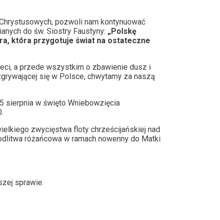
c Chrystusowych, pozwoli nam kontynuować
ianych do św. Siostry Faustyny:
„Polskę
kra, która przygotuje świat na ostateczne
ieci, a przede wszystkim o zbawienie dusz i
ozgrywającej się w Polsce, chwytamy za naszą
15 sierpnia w święto Wniebowzięcia
.
elkiego zwycięstwa floty chrześcijańskiej nad
 modlitwa różańcowa w ramach nowenny do Matki
szej sprawie.