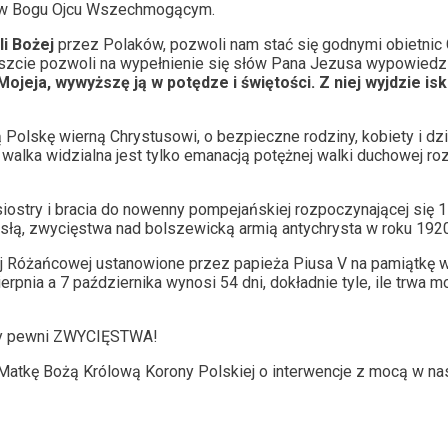
ę w Bogu Ojcu Wszechmogącym.
li Bożej
przez Polaków, pozwoli nam stać się godnymi obietni
reszcie pozwoli na wypełnienie się słów Pana Jezusa wypowiedz
ojeja, wywyższę ją w potędze i świętości. Z niej wyjdzie is
 Polskę wierną Chrystusowi, o bezpieczne rodziny, kobiety i dz
 walka widzialna jest tylko emanacją potężnej walki duchowej r
ostry i bracia do nowenny pompejańskiej rozpoczynającej się 
isłą, zwycięstwa nad bolszewicką armią antychrysta w roku 1920
j Różańcowej ustanowione przez papieża Piusa V na pamiątkę wi
pnia a 7 października wynosi 54 dni, dokładnie tyle, ile trwa
śmy pewni ZWYCIĘSTWA!
Matkę Bożą Królową Korony Polskiej o interwencje z mocą w na