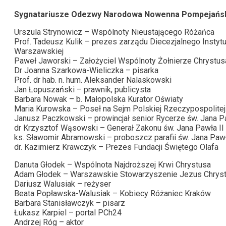
Sygnatariusze Odezwy Narodowa Nowenna Pompejańs
Urszula Strynowicz – Wspólnoty Nieustającego Różańca
Prof. Tadeusz Kulik – prezes zarządu Diecezjalnego Instytutu
Warszawskiej
Paweł Jaworski – Założyciel Wspólnoty Żołnierze Chrystus
Dr Joanna Szarkowa-Wieliczka – pisarka
Prof. dr hab. n. hum. Aleksander Nalaskowski
Jan Łopuszański – prawnik, publicysta
Barbara Nowak – b. Małopolska Kurator Oświaty
Maria Kurowska – Poseł na Sejm Polskiej Rzeczypospolitej
Janusz Paczkowski – prowincjał senior Rycerze św. Jana Pa
dr Krzysztof Wąsowski – Generał Zakonu św. Jana Pawła II
ks. Sławomir Abramowski – proboszcz parafii św. Jana Paw
dr. Kazimierz Krawczyk – Prezes Fundacji Świętego Olafa
Danuta Głodek – Wspólnota Najdroższej Krwi Chrystusa
Adam Głodek – Warszawskie Stowarzyszenie Jezus Chrystu
Dariusz Walusiak – reżyser
Beata Popławska-Walusiak – Kobiecy Różaniec Kraków
Barbara Stanisławczyk – pisarz
Łukasz Karpiel – portal PCh24
Andrzej Róg – aktor