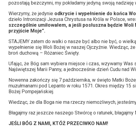
pozostają bezczynni, my pokładamy jedyną swoją nadziej
Wierzymy, że jedynie
odkrycie i wypełnienie do końca Wo
dzieło Intronizacji Jezusa Chrystusa na Króla w Polsce, w
szczególnie umiłowałem, a jeśli posłuszna będzie Woli M
przyjście Moje”.
STAJEMY zatem do walki o nasze być albo nie być, o wielką
wypełnienie się Woli Bożej w naszej Ojczyźnie. Wiedząc, że
broń duchową – Różaniec Święty.
Ufając, że Bóg sam wybiera miejsce i czas, wzywamy Was si
Najświętszej Marii Panny, a jednocześnie dzień Cudu nad W
Nowenna zakończy się 7 października, w święto Matki Boże
muzułmanami pod Lepanto w roku 1571. Okres między 15 sier
Bożej Pompejańskiej.
Wiedząc, że dla Boga nie ma rzeczy niemożliwych, jeste
Błagajmy raz jeszcze naszego Stwórcę o ratunek, błagajmy 
JEŚLI BÓG Z NAMI, KTÓŻ PRZECIWKO NAM!