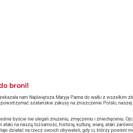
do broni!
przekazała nam Najświętsza Maryja Panna do walki z wszelkim zł
 powstrzymać szatańskie zakusy na zniszczenie Polski, naszej 
ie byście nie ulegali znużeniu, zmęczeniu i zniechęceniu. Oj
taki na naszą tożsamość, historię, kulturę, wiarę, ataki zarówno
e działać na rzecz swoich obywateli, gdy ci, którzy powinni mów