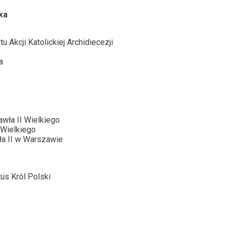
ka
 Akcji Katolickiej Archidiecezji
a
wła II Wielkiego
 Wielkiego
ła II w Warszawie
s Król Polski